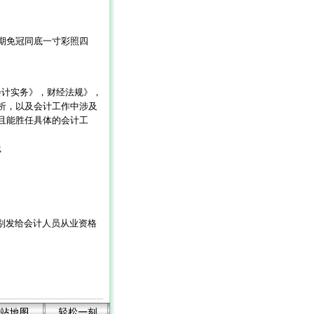
期免冠同底一寸彩照四
会计实务》，财经法规》，
析，以及会计工作中涉及
且能胜任具体的会计工
践
别发给会计人员从业资格