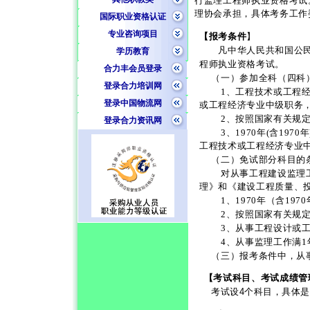
行监理工程师执业资格考试
理协会承担，具体考务工作
国际职业资格认证
专业咨询项目
【报考条件
】
凡中华人民共和国公民，
学历教育
程师执业资格考试。
合力丰会员登录
（一）参加全科（四科
登录合力培训网
1
、工程技术或工程
登录中国物流网
或工程经济专业中级职务
2
、按照国家有关规
登录合力资讯网
3
、
1970
年
(
含
1970
年
工程技术或工程经济专业
（二）免试部分科目的
对从事工程建设监理
理》和《建设工程质量、
1
、
1970
年（含
1970
2
、按照国家有关规
3
、从事工程设计或
4
、从事监理工作满
1
（三）报考条件中，从
【考试科目、考试成绩管
考试设
4
个科目，具体是