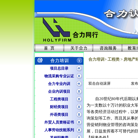
合力培训> 工程类 > 房地产
项目总目录
物流采购专业认证
双击自动滚屏
发布
合力专业内训
企业内训项目
自
20
世纪
80
年代后期以
工程类项目
为一支数以十万计的职业大
财经类项目
等各类经济活动过程中，以
外语类项目
询策划等工作。而且其从事
外贸人员资格证书
营促销到物业管理的咨询策
人事劳动技能系列
展，日益发挥着不可替代的
【报考条件】
其他职教类