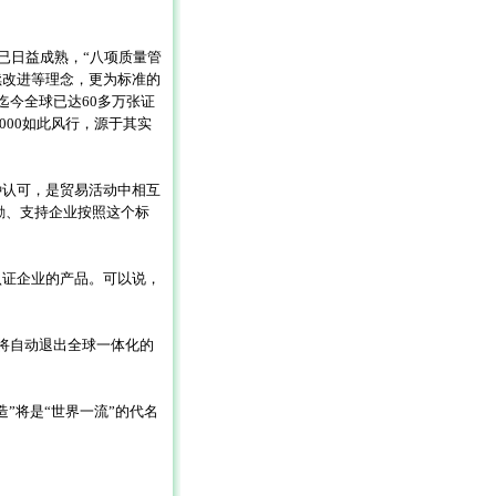
次修改已日益成熟，“八项质量管
续改进等理念，更为标准的
今全球已达60多万张证
000如此风行，源于其实
一种认可，是贸易活动中相互
鼓励、支持企业按照这个标
0认证企业的产品。可以说，
则将自动退出全球一体化的
。
造”将是“世界一流”的代名