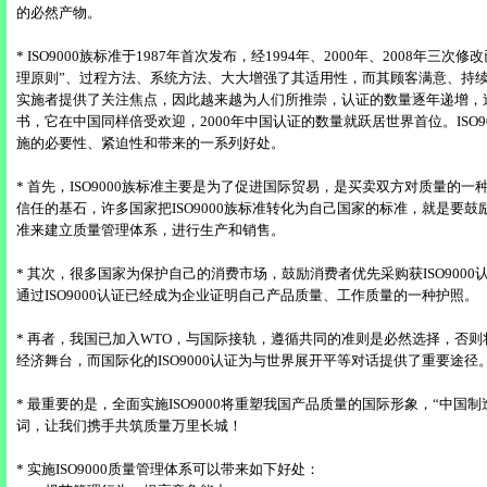
的必然产物。
* ISO9000族标准于1987年首次发布，经1994年、2000年、2008年三
理原则”、过程方法、系统方法、大大增强了其适用性，而其顾客满意、持
实施者提供了关注焦点，因此越来越为人们所推崇，认证的数量逐年递增，迄
书，它在中国同样倍受欢迎，2000年中国认证的数量就跃居世界首位。ISO9
施的必要性、紧迫性和带来的一系列好处。
* 首先，ISO9000族标准主要是为了促进国际贸易，是买卖双方对质量的
信任的基石，许多国家把ISO9000族标准转化为自己国家的标准，就是要
准来建立质量管理体系，进行生产和销售。
* 其次，很多国家为保护自己的消费市场，鼓励消费者优先采购获ISO900
通过ISO9000认证已经成为企业证明自己产品质量、工作质量的一种护照。
* 再者，我国已加入WTO，与国际接轨，遵循共同的准则是必然选择，否
经济舞台，而国际化的ISO9000认证为与世界展开平等对话提供了重要途径
* 最重要的是，全面实施ISO9000将重塑我国产品质量的国际形象，“中国制
词，让我们携手共筑质量万里长城！
* 实施ISO9000质量管理体系可以带来如下好处：