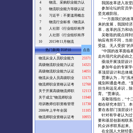
4
物流、采购职业能力认
我国改革进入攻坚
参加论坛的官员学
5
物流职业能力等级认证
坚克难阶段。
6
习近平：不要滥用概念
“一方面我们的改
7
物流行业标准《物流从
来的发展，我国经济
8
人社部《行业组织有序
革，改革的压力和动
吴敬琏的观点得到财
9
人社部《行业组织有序
响应有所不同，当前
10
2015年11月物流
受益、无人受损”的
热门新闻 TOP10
点击
“中国的改革面临
走向现代化的必由之
物流从业人员职业能力
23371
亟须开展顶层设计
高级物流职业能力认证
14321
参加年会的专家学
高级物流职业能力认证
14051
革顶层设计和总体规
贾康认为，与“浅水
物流从业人员高级职业
13171
规划和通盘考虑。“
物流师职业资格认证考
12760
担当和远见卓识，除
关于开展高级物流师职
12113
育。”贾康说。
关于成立“物流师职业
11940
吴敬琏指出，“十二
培训教师任职资格管理
11730
都在研究本部门、本
要在各部门顶层设计
2006年上半年全国
11105
针对有学者认为过
物流师职业资格认证考
10955
要和基层创新相联系
民众诉求联系起来。
在全国人大财经委