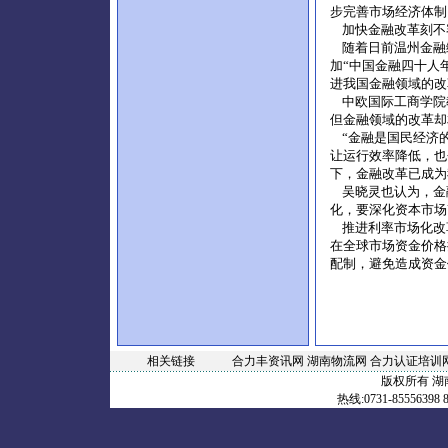
步完善市场经济体制
加快金融改革刻不
随着日前温州金融
加“中国金融四十人
进我国金融领域的改
中欧国际工商学院教
但金融领域的改革却
“金融是国民经济
让运行效率降低，也
下，金融改革已成为
吴晓灵也认为，金
化，要深化资本市场
推进利率市场化改
在全球市场资金价格
配制，避免造成资金
相关链接
合力丰资讯网
湖南物流网
合力认证培训
版权所有 
热线:0731-85556398