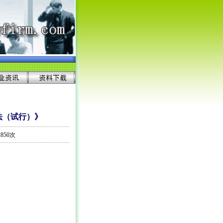
法（试行）》
850次