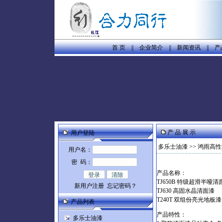
首 页
||
企业简介
||
新闻资讯
||
产
产 品 展 示
用户登陆
多乐士油漆
>>
鸿雨高性
用户名：
密 码：
产品名称：
TJ650B
特级超滑半哑清
新用户注册
忘记密码？
TJ630
高固水晶清面漆
T
T240T
双组份亮光地板漆
产品列表
产品特性：
多乐士油漆