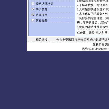
1.
聚酯清面漆品种齐全
,
多
资格认证培训
2.
干燥速度快，光泽柔和
学历教育
3.
具有较好的透明度和丰
4.
具有优良的抗软划伤性
咨询项目
5.
良好多的综合性能，漆
其它服务
房，厅房家具等，用途广
6.
优良的渗透性及开放性
点击数：1890 录入时间：20
相关链接
合力丰资讯网
湖南物流网
合力认证培训
版权所有 
热线:0731-85556398