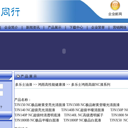
企业邮局
||
企业简介
||
新闻资讯
||
产品展示
||
下载中心
||
企业荣誉
||
营销网络
产 品 展 示
多乐士油漆
>>
鸿雨高性能健康漆
>> 多乐士鸿雨高级NC漆系列
产品名称：
TJN150 NC极品耐黄变亮光清面漆 TJN150B NC极品耐黄变哑光清面漆
？
TJN140 NC超级亮光清面漆 TJN140B NC超级半哑清面漆 TJN150P
TJN140P NC超级特清透明底漆 TJN140L NC高级透明腻子 TJN1800
TJN1800B NC极品半哑白面漆 TJN1800P NC极品白底漆 TJNX50 