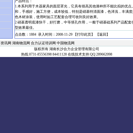
产品特点：
1.本系列用于木器家具的面层罩光，它具有很高其他漆种所不能比拟的优点
和，手感好，施工方便，成本较低，特别是硝基特清面漆，色泽浅，丰满度
色木材涂装，使用时如工艺配套合理可收到良好效果。
2.硝基透明底漆快干，好打磨，中等填孔作用，一般于硝基础系列产品配套
型效果最佳。
点击数：1884 录入时间：2008-11-29 【
打印此页
】 【
返回
】
丰资讯网
湖南物流网
合力认证培训网
中国物流网
版权所有 湖南长沙合力企业管理有限公司
热线:0731-85556398 84411128 在线技术支持:QQ:289662098