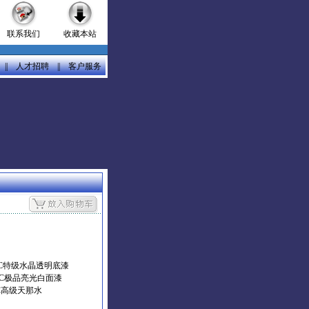
联系我们
收藏本站
||
人才招聘
||
客户服务
 NC特级水晶透明底漆
 NC极品亮光白面漆
NC高级天那水